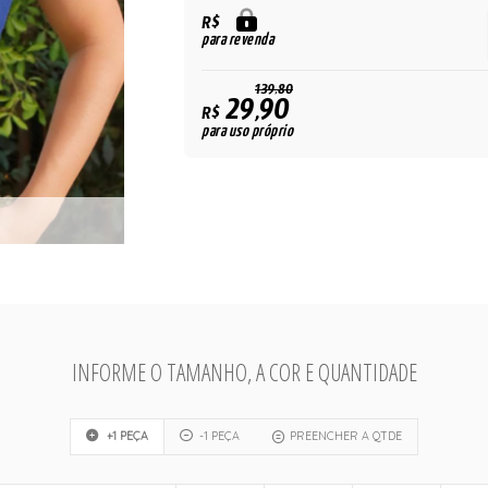
R$
para revenda
139,80
29,90
R$
para uso próprio
INFORME O TAMANHO, A COR E QUANTIDADE
+1 PEÇA
-1 PEÇA
PREENCHER A QTDE