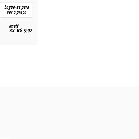
Logue-se para
ver o preço
em até
3x R$ 9,97