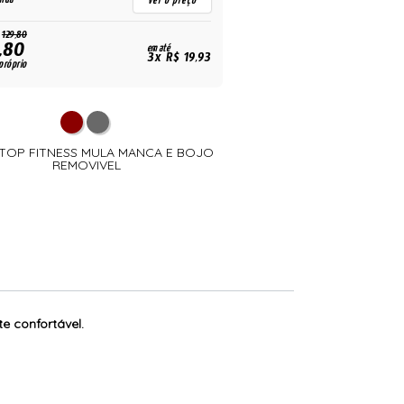
ver o preço
129,80
,80
79,80
em até
R$
3x R$ 19,93
próprio
para uso próprio
- TOP FITNESS MULA MANCA E BOJO
882 - TOP AVULSA DE M
REMOVIVEL
ALÇA ENCAP
e confortável.