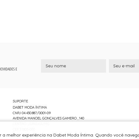
 NOVIDADES E
SUPORTE
DABET MODA ÍNTIMA
CNPJ 04.430.887/0001-09
AVENIDA MANOEL GONÇALVES GAMERO , 140
CENTRO, JURUAIA/MG
CEP 37805-000
er a melhor experiência na Dabet Moda Íntima. Quando você navega
TELEFONE +55 (35) 3553-1837