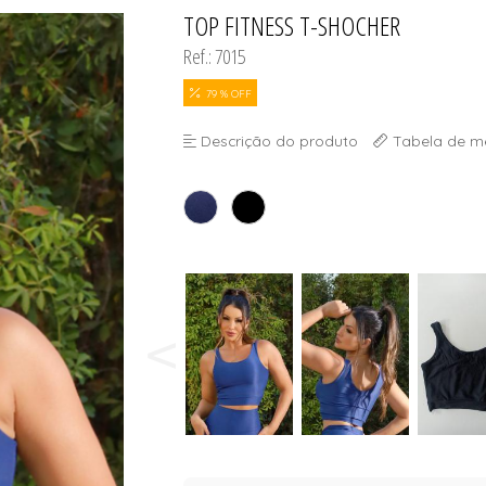
TOP FITNESS T-SHOCHER
TODOS DE MASCUL
TODOS DE UNISSE
TODOS DE OUTLE
Ref.: 7015
79 % OFF
Descrição do produto
Tabela de m