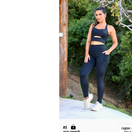
R$
Logue-se para
Logue-
para revenda