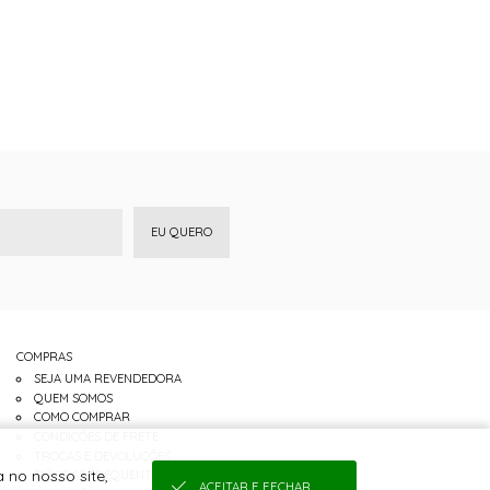
EU QUERO
COMPRAS
SEJA UMA REVENDEDORA
QUEM SOMOS
COMO COMPRAR
CONDIÇÕES DE FRETE
TROCAS E DEVOLUÇÕES
 no nosso site,
DÚVIDAS FREQUENTES
ACEITAR E FECHAR