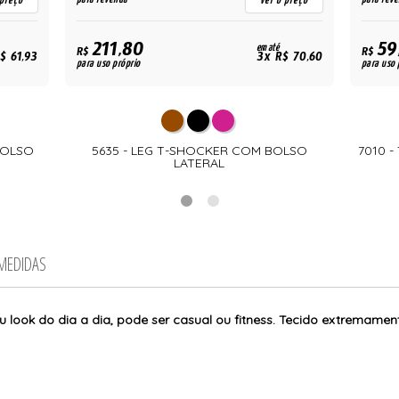
 preço
ver o preço
211,80
59
em até
R$
R$
$ 61,93
3x R$ 70,60
para uso próprio
para uso 
BOLSO
5635 - LEG T-SHOCKER COM BOLSO
7010 
LATERAL
 MEDIDAS
 look do dia a dia, pode ser casual ou fitness. Tecido extremament