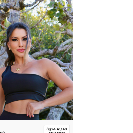
R$
Logue-se para
enda
para revenda