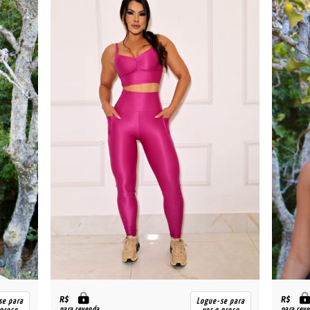
R$
R$
se para
Logue-se para
para revenda
para rev