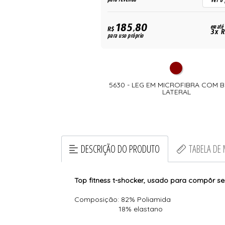
ver o preço
ver o
185,80
em até
em até
R$
3x R$ 26,60
3x R
para uso próprio
ULSA DE MICROFIBRA COM
5630 - LEG EM MICROFIBRA COM 
ÇA ENCAPADA
LATERAL
DESCRIÇÃO DO PRODUTO
TABELA DE
Top fitness t-shocker, usado para compôr seu
Composição: 82% Poliamida
18% elastano