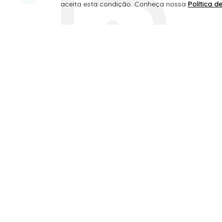
aceita esta condição. Conheça nossa
Política d
SITE 100% SEGURO
PLATAFORMA B2B