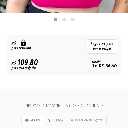
R$
Logue-se para
para revenda
ver o preço
109,80
em até
R$
3x R$ 36,60
para uso próprio
INFORME O TAMANHO, A COR E QUANTIDADE
+1 PEÇA
-1 PEÇA
PREENCHER A QTDE