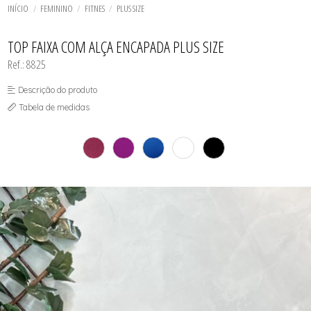
BODY
TODOS DE SOUTIEN AVULSOS
TODOS DE MASCULINO
TODOS DE FEMININO
TODOS DE INFANTIL
BIQUINIS
INÍCIO
FEMININO
FITNES
PLUS SIZE
CALCINHAS
CALCINHAS
CAMISETES
CAMISETES
TODOS DE UNISSEX
TODOS DE OUTLET
CAMISOLAS E ROBES
CONJUNTOS
TOP FAIXA COM ALÇA ENCAPADA PLUS SIZE
CONJUNTOS
FITNES
CUECAS
Ref.: 8825
SUTIÃS
FITNES
MEIAS
Descrição do produto
SUTIÃS
Tabela de medidas