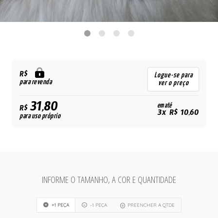
R$
Logue-se para
para revenda
ver o preço
31,80
em até
R$
3x R$ 10,60
para uso próprio
INFORME O TAMANHO, A COR E QUANTIDADE
+1 PEÇA
-1 PEÇA
PREENCHER A QTDE