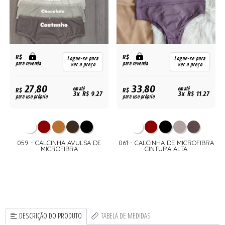
R$
R$
Logue-se para
Logue-se para
para revenda
para revenda
ver o preço
ver o preço
27,80
33,80
R$
em até
R$
em até
3x R$ 9,27
3x R$ 11,27
para uso próprio
para uso próprio
059 - CALCINHA AVULSA DE
061 - CALCINHA DE MICROFIBRA
MICROFIBRA
CINTURA ALTA
DESCRIÇÃO DO PRODUTO
TABELA DE MEDIDAS