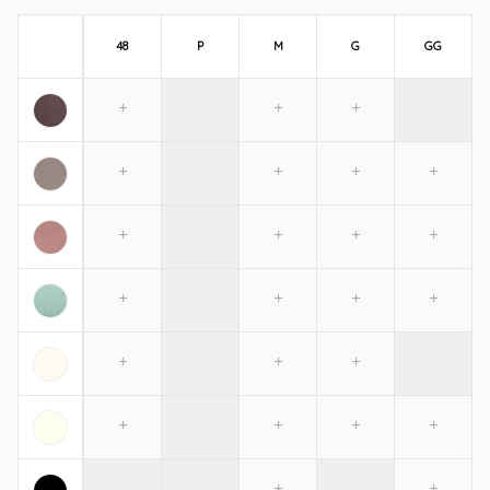
48
P
M
G
GG