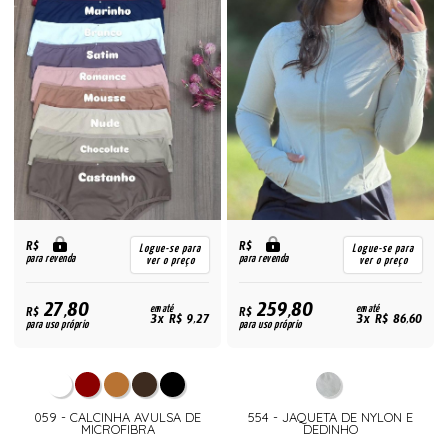
R$
R$
Logue-se para
Logue-se para
para revenda
para revenda
ver o preço
ver o preço
27,80
259,80
R$
em até
R$
em até
3x R$ 9,27
3x R$ 86,60
para uso próprio
para uso próprio
059 - CALCINHA AVULSA DE
554 - JAQUETA DE NYLON E
MICROFIBRA
DEDINHO