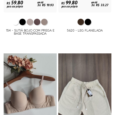
59,80
99,80
R$
em até
R$
em até
3x R$ 19,93
3x R$ 33,27
para uso próprio
para uso próprio
154 - SUTIÃ BOJO COM PREGA E
5620 - LEG FLANELADA
BASE TRANSPASSADA