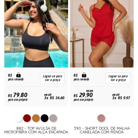
R$
R$
Logue-se para
Logue-se para
para revenda
para revenda
ver o preço
ver o preço
85,80
79,80
29,90
R$
em até
R$
em até
3x R$ 26,60
3x R$ 9,97
para uso próprio
para uso próprio
882 - TOP AVULSA DE
390 - SHORT DOOL DE MALHA
MICROFIBRA COM ALÇA ENCAPADA
CANELADA COM RENDA