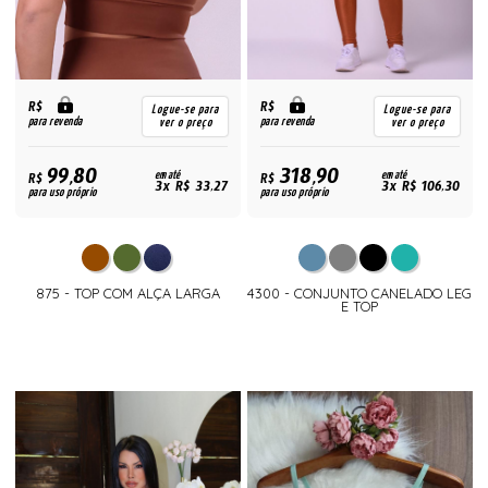
R$
R$
Logue-se para
Logue-se para
para revenda
para revenda
ver o preço
ver o preço
99,80
318,90
R$
em até
R$
em até
3x R$ 33,27
3x R$ 106,30
para uso próprio
para uso próprio
875 - TOP COM ALÇA LARGA
4300 - CONJUNTO CANELADO LEG
E TOP