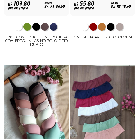
109,80
55,80
R$
em até
R$
em até
3x R$ 36,60
3x R$ 18,60
para uso próprio
para uso próprio
720 - CONJUNTO DE MICROFIBRA
156 - SUTIA AVULSO BOJOFORM
COM PREGUINHAS NO BOJO E FIO
DUPLO