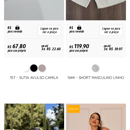
R$
R$
Logue-se para
Logue-se para
para revenda
para revenda
ver o preço
ver o preço
67,80
119,90
R$
em até
R$
em até
3x R$ 22,60
3x R$ 39,97
para uso próprio
para uso próprio
157 - SUTIA AVULSO CAMILA
1644 - SHORT MASCULINO LINHO
65% OFF