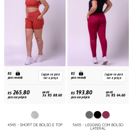
R$
R$
Logue-se para
Logue-se para
para revenda
para revenda
ver o preço
ver o preço
265,80
193,80
R$
em até
R$
em até
3x R$ 88,60
3x R$ 64,60
para uso próprio
para uso próprio
4345 - SHORT DE BOLSO E TOP
5605 - LEGGING COM BOLSO
LATERAL