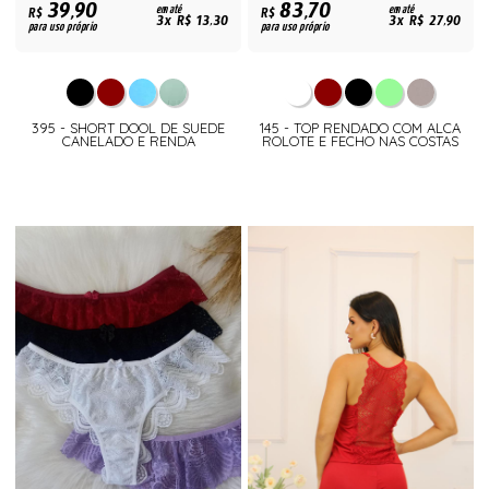
39,90
83,70
R$
em até
R$
em até
3x R$ 13,30
3x R$ 27,90
para uso próprio
para uso próprio
395 - SHORT DOOL DE SUEDE
145 - TOP RENDADO COM ALCA
CANELADO E RENDA
ROLOTE E FECHO NAS COSTAS