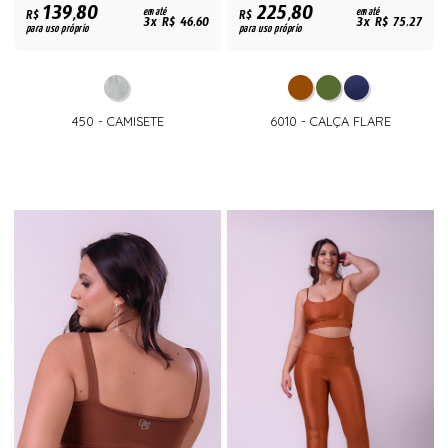
139,80
225,80
R$
em até
R$
em até
3x R$ 46,60
3x R$ 75,27
para uso próprio
para uso próprio
450 - CAMISETE
6010 - CALÇA FLARE