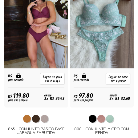
R$
R$
Logue-se para
Logue-se para
para revenda
para revenda
ver o preço
ver o preço
119,80
97,80
R$
em até
R$
em até
3x R$ 39,93
3x R$ 32,60
para uso próprio
para uso próprio
863 - CONJUNTO BASICO BASE
808 - CONJUNTO MICRO COM
JARAGUA EMBUTIDA
RENDA