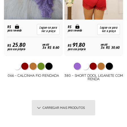
R$
R$
Logue-se para
Logue-se para
para revenda
para revenda
ver o preço
ver o preço
25,80
91,80
R$
em até
R$
em até
3x R$ 8,60
3x R$ 30,60
para uso próprio
para uso próprio
066 - CALCINHA FIO RENDADA
380 - SHORT DOOL LIGANETE COM
RENDA
CARREGAR MAIS PRODUTOS