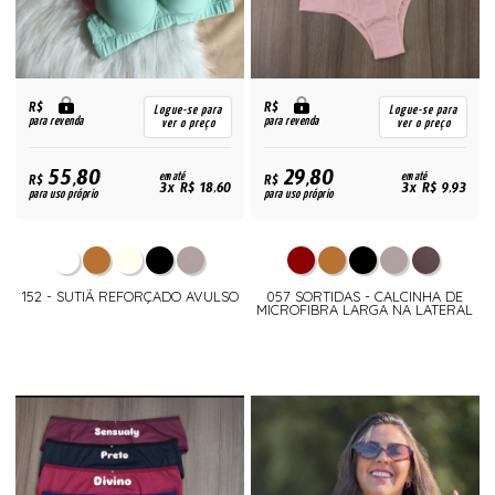
R$
R$
Logue-se para
Logue-se para
para revenda
para revenda
ver o preço
ver o preço
55,80
29,80
R$
em até
R$
em até
3x R$ 18,60
3x R$ 9,93
para uso próprio
para uso próprio
152 - SUTIÃ REFORÇADO AVULSO
057 SORTIDAS - CALCINHA DE
MICROFIBRA LARGA NA LATERAL