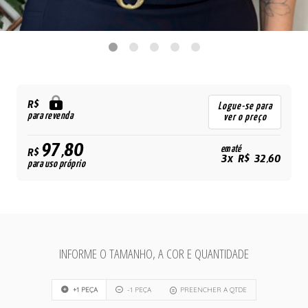
R$
Logue-se para
para revenda
ver o preço
97,80
em até
R$
3x R$ 32,60
para uso próprio
INFORME O TAMANHO, A COR E QUANTIDADE
+1 PEÇA
-1 PEÇA
PREENCHER A QTDE