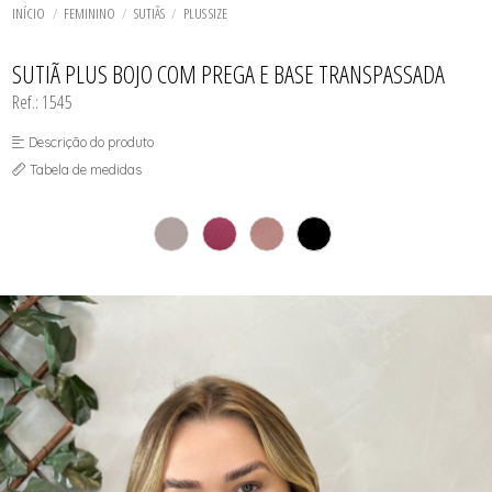
BODY
TODOS DE SOUTIEN AVULSOS
TODOS DE MASCULINO
TODOS DE FEMININO
TODOS DE INFANTIL
BIQUINIS
INÍCIO
FEMININO
SUTIÃS
PLUS SIZE
CALCINHAS
CALCINHAS
CAMISETES
CAMISETES
TODOS DE UNISSEX
TODOS DE OUTLET
CAMISOLAS E ROBES
CONJUNTOS
SUTIÃ PLUS BOJO COM PREGA E BASE TRANSPASSADA
CONJUNTOS
FITNES
CUECAS
Ref.: 1545
SUTIÃS
FITNES
MEIAS
Descrição do produto
SUTIÃS
Tabela de medidas