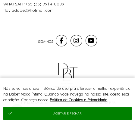
WHATSAPP +55 (35) 99114-0089
flaviadabet@hotmail.com
® TODOS DIREITOS RESERVADOS
Nós salvamos o seu histórico de uso pra oferecer a melhor experiência
na Dabet Moda Íntima. Quando você navega no nosso site, aceita esta
condição. Conheça nossa
Política de Cookies e Privacidade
.
SITE 100% SEGURO
PLATAFORMA B2B
ACEITAR E FECHAR