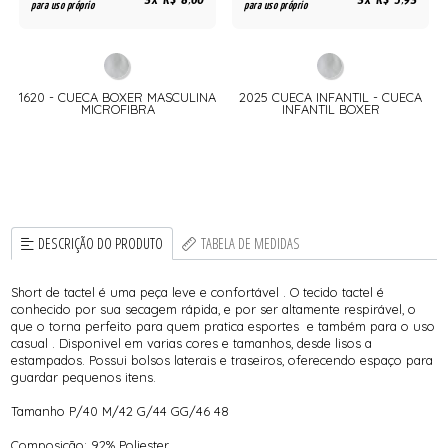
3x R$ 8,60
3x R$ 5,93
para uso próprio
para uso próprio
1620 - CUECA BOXER MASCULINA
2025 CUECA INFANTIL - CUECA
MICROFIBRA
INFANTIL BOXER
DESCRIÇÃO DO PRODUTO
TABELA DE MEDIDAS
Short de tactel é uma peça leve e confortável . O tecido tactel é
conhecido por sua secagem rápida, e por ser altamente respirável, o
que o torna perfeito para quem pratica esportes e também para o uso
casual . Disponivel em varias cores e tamanhos, desde lisos a
estampados. Possui bolsos laterais e traseiros, oferecendo espaço para
guardar pequenos itens.
Tamanho P/40 M/42 G/44 GG/46 48
Composição: 92% Poliester