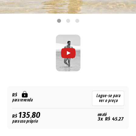
R$
Logue-se para
para revenda
ver o preço
135,80
em até
R$
3x R$ 45,27
para uso próprio