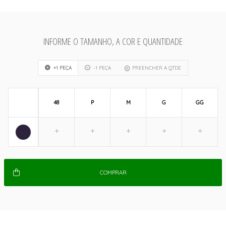
INFORME O TAMANHO, A COR E QUANTIDADE
+1 PEÇA
-1 PEÇA
PREENCHER A QTDE
48
P
M
G
GG
COMPRAR