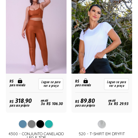
R$
R$
Logue-se para
Logue-se para
para revenda
para revenda
ver o preço
ver o preço
318,90
89,80
R$
em até
R$
em até
3x R$ 106,30
3x R$ 29,93
para uso próprio
para uso próprio
4300 - CONJUNTO CANELADO
520 - T-SHIRT EM DRYFIT
LEG E TOP