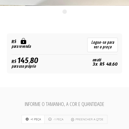
R$
Logue-se para
para revenda
ver o preço
145,80
em até
R$
3x R$ 48,60
para uso próprio
INFORME O TAMANHO, A COR E QUANTIDADE
+1 PEÇA
-1 PEÇA
PREENCHER A QTDE