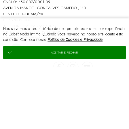
CNPJ 04.430.887/0001-09
AVENIDA MANOEL GONÇALVES GAMERO , 140
CENTRO, JURUAIA/MG
CEP 37805-000
TELEFONE +55 (35) 3553-1837
Nós salvamos o seu histórico de uso pra oferecer a melhor experiência
WHATSAPP +55 (35) 99114-0089
na Dabet Moda Íntima. Quando você navega no nosso site, aceita esta
flaviadabet@hotmail.com
condição. Conheça nossa
Política de Cookies e Privacidade
.
ACEITAR E FECHAR
® TODOS DIREITOS RESERVADOS
SITE 100% SEGURO
PLATAFORMA B2B