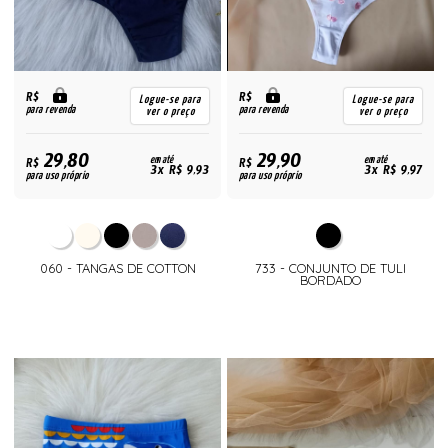
R$
R$
Logue-se para
Logue-se para
para revenda
para revenda
ver o preço
ver o preço
29,80
29,90
R$
em até
R$
em até
3x R$ 9,93
3x R$ 9,97
para uso próprio
para uso próprio
060 - TANGAS DE COTTON
733 - CONJUNTO DE TULI
BORDADO