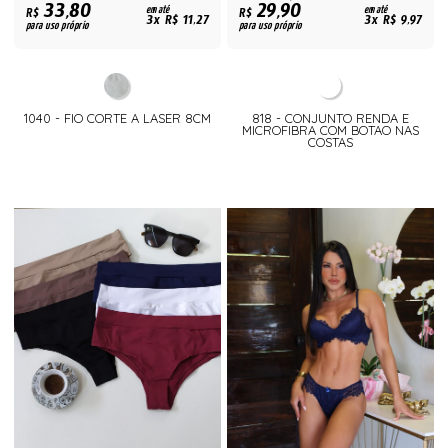
33,80
29,90
R$
em até
R$
em até
3x R$ 11,27
3x R$ 9,97
para uso próprio
para uso próprio
1040 - FIO CORTE A LASER 8CM
818 - CONJUNTO RENDA E
MICROFIBRA COM BOTAO NAS
COSTAS