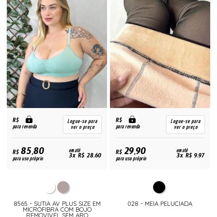
R$
R$
Logue-se para
Logue-se para
para revenda
para revenda
ver o preço
ver o preço
85,80
29,90
R$
em até
R$
em até
3x R$ 28,60
3x R$ 9,97
para uso próprio
para uso próprio
8565 - SUTIA AV PLUS SIZE EM
028 - MEIA PELUCIADA
MICROFIBRA COM BOJO
REMOVIVEL SEM ARO