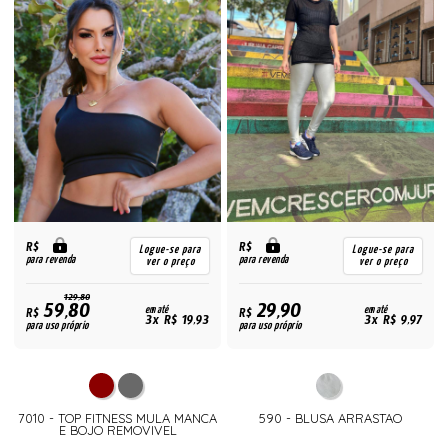
R$
R$
Logue-se para
Logue-se para
para revenda
para revenda
ver o preço
ver o preço
129,80
59,80
29,90
R$
em até
R$
em até
3x R$ 19,93
3x R$ 9,97
para uso próprio
para uso próprio
7010 - TOP FITNESS MULA MANCA
590 - BLUSA ARRASTAO
E BOJO REMOVIVEL