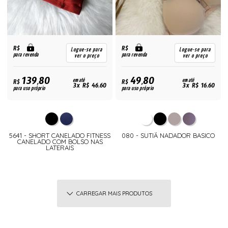
R$
R$
Logue-se para
Logue-se para
para revenda
para revenda
ver o preço
ver o preço
139,80
49,80
R$
em até
R$
em até
3x R$ 46,60
3x R$ 16,60
para uso próprio
para uso próprio
5641 - SHORT CANELADO FITNESS
080 - SUTIÃ NADADOR BASICO
CANELADO COM BOLSO NAS
LATERAIS
CARREGAR MAIS PRODUTOS