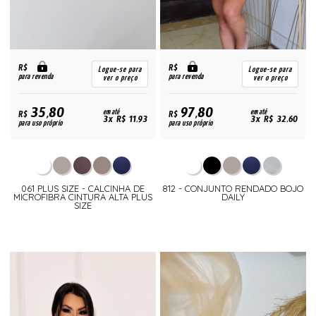
R$
R$
Logue-se para
Logue-se para
para revenda
para revenda
ver o preço
ver o preço
35,80
97,80
R$
em até
R$
em até
3x R$ 11,93
3x R$ 32,60
para uso próprio
para uso próprio
061 PLUS SIZE - CALCINHA DE
812 - CONJUNTO RENDADO BOJO
MICROFIBRA CINTURA ALTA PLUS
DAILY
SIZE