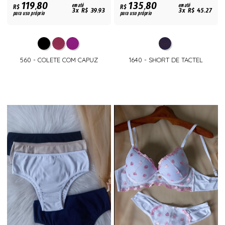
119,80
135,80
R$
em até
R$
em até
3x R$ 39,93
3x R$ 45,27
para uso próprio
para uso próprio
560 - COLETE COM CAPUZ
1640 - SHORT DE TACTEL