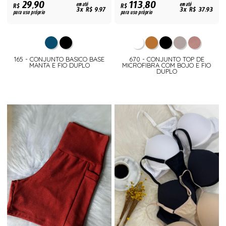
29,90
113,80
R$
em até
R$
em até
3x R$ 9,97
3x R$ 37,93
para uso próprio
para uso próprio
165 - CONJUNTO BASICO BASE
670 - CONJUNTO TOP DE
MANTA E FIO DUPLO
MICROFIBRA COM BOJO E FIO
DUPLO