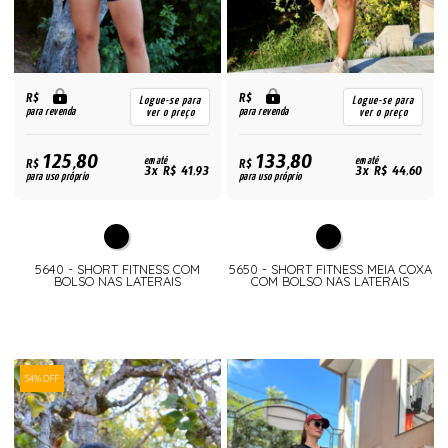
R$
R$
Logue-se para
Logue-se para
para revenda
para revenda
ver o preço
ver o preço
125,80
133,80
R$
em até
R$
em até
3x R$ 41,93
3x R$ 44,60
para uso próprio
para uso próprio
5640 - SHORT FITNESS COM
5650 - SHORT FITNESS MEIA COXA
BOLSO NAS LATERAIS
COM BOLSO NAS LATERAIS
54% OFF