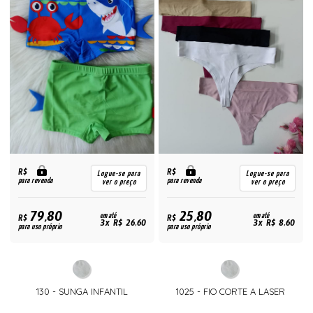
R$
R$
Logue-se para
Logue-se para
para revenda
para revenda
ver o preço
ver o preço
79,80
25,80
R$
em até
R$
em até
3x R$ 26,60
3x R$ 8,60
para uso próprio
para uso próprio
130 - SUNGA INFANTIL
1025 - FIO CORTE A LASER