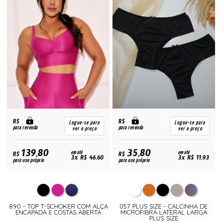
R$
R$
Logue-se para
Logue-se para
para revenda
para revenda
ver o preço
ver o preço
139,80
35,80
R$
em até
R$
em até
3x R$ 46,60
3x R$ 11,93
para uso próprio
para uso próprio
890 - TOP T-SCHOKER COM ALÇA
057 PLUS SIZE - CALCINHA DE
ENCAPADA E COSTAS ABERTA
MICROFIBRA LATERAL LARGA
PLUS SIZE