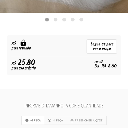
R$
Logue-se para
para revenda
ver o preço
25,80
em até
R$
3x R$ 8,60
para uso próprio
INFORME O TAMANHO, A COR E QUANTIDADE
+1 PEÇA
-1 PEÇA
PREENCHER A QTDE