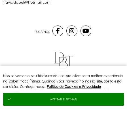
flaviadabet@hotmail.com
® TODOS DIREITOS RESERVADOS
Nós salvamos o seu histórico de uso pra oferecer a melhor experiência
na Dabet Moda Íntima. Quando você navega no nosso site, aceita esta
condição. Conheça nossa
Política de Cookies e Privacidade
.
SITE 100% SEGURO
PLATAFORMA B2B
ACEITAR E FECHAR