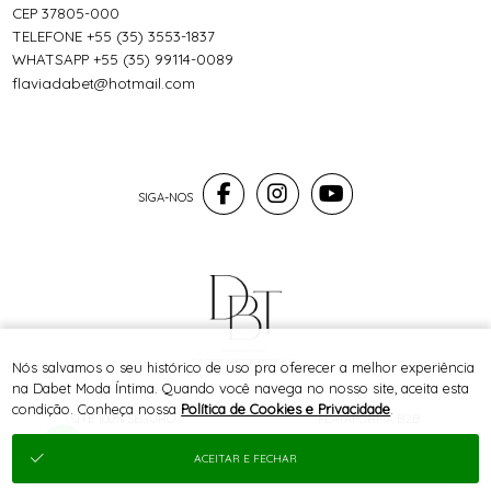
CEP 37805-000
TELEFONE +55 (35) 3553-1837
WHATSAPP +55 (35) 99114-0089
flaviadabet@hotmail.com
® TODOS DIREITOS RESERVADOS
Nós salvamos o seu histórico de uso pra oferecer a melhor experiência
na Dabet Moda Íntima. Quando você navega no nosso site, aceita esta
condição. Conheça nossa
Política de Cookies e Privacidade
.
SITE 100% SEGURO
PLATAFORMA B2B
ACEITAR E FECHAR