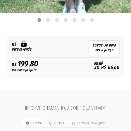
R$
Logue-se para
para revenda
ver o preço
199,80
em até
R$
3x R$ 66,60
para uso próprio
INFORME O TAMANHO, A COR E QUANTIDADE
+1 PEÇA
-1 PEÇA
PREENCHER A QTDE