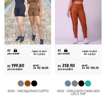
R$
R$
Logue-se para
Logue-se para
para revenda
para revenda
ver o preço
ver o preço
199,80
318,90
R$
em até
R$
em até
3x R$ 66,60
3x R$ 106,30
para uso próprio
para uso próprio
4200 - MACAQUINHO CURTO
4300 - CONJUNTO CANELADO
LEG E TOP