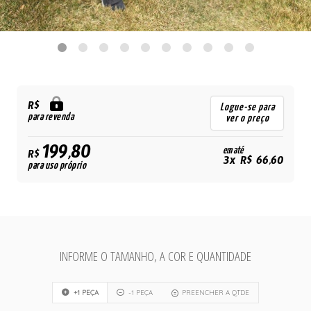
R$
Logue-se para
para revenda
ver o preço
199,80
em até
R$
3x R$ 66,60
para uso próprio
INFORME O TAMANHO, A COR E QUANTIDADE
+1 PEÇA
-1 PEÇA
PREENCHER A QTDE