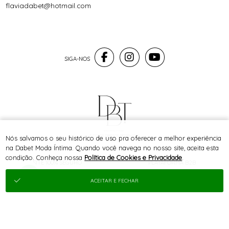
flaviadabet@hotmail.com
® TODOS DIREITOS RESERVADOS
Nós salvamos o seu histórico de uso pra oferecer a melhor experiência
na Dabet Moda Íntima. Quando você navega no nosso site, aceita esta
condição. Conheça nossa
Política de Cookies e Privacidade
.
SITE 100% SEGURO
PLATAFORMA B2B
ACEITAR E FECHAR