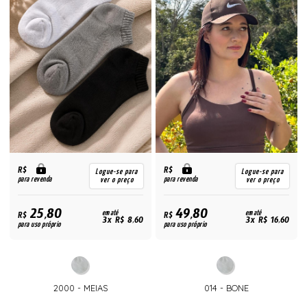
R$
R$
Logue-se para
Logue-se para
para revenda
para revenda
ver o preço
ver o preço
25,80
49,80
R$
em até
R$
em até
3x R$ 8,60
3x R$ 16,60
para uso próprio
para uso próprio
2000 - MEIAS
014 - BONE