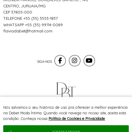
CENTRO, JURUAIA/MG
CEP 37805-000
TELEFONE +55 (35) 3553-1837
WHATSAPP +55 (35) 99114-0089
flaviadabet@hotmail.com
® TODOS DIREITOS RESERVADOS
Nós salvamos o seu histórico de uso pra oferecer a melhor experiência
na Dabet Moda Íntima. Quando você navega no nosso site, aceita esta
condição. Conheça nossa
Política de Cookies e Privacidade
.
SITE 100% SEGURO
PLATAFORMA B2B
ACEITAR E FECHAR