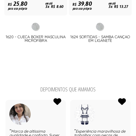
25,80
39,80
R$
em até
R$
em até
3x R$ 8,60
3x R$ 13,27
para uso próprio
para uso próprio
1620 - CUECA BOXER MASCULINA
1624 SORTIDAS - SAMBA CANÇAO
MICROFIBRA
EM LIGANETE
DEPOIMENTOS QUE AMAMOS
Marca de altíssima
Experiência maravilhosa de
qualidade e conforto. Super
trabalhar com peças de