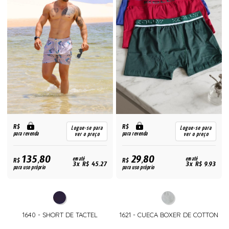
R$
R$
Logue-se para
Logue-se para
para revenda
para revenda
ver o preço
ver o preço
135,80
29,80
R$
em até
R$
em até
3x R$ 45,27
3x R$ 9,93
para uso próprio
para uso próprio
1640 - SHORT DE TACTEL
1621 - CUECA BOXER DE COTTON