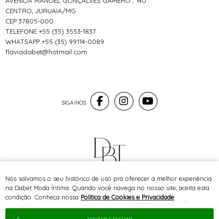
AVENIDA MANOEL GONÇALVES GAMERO , 140
CENTRO, JURUAIA/MG
CEP 37805-000
TELEFONE +55 (35) 3553-1837
WHATSAPP +55 (35) 99114-0089
flaviadabet@hotmail.com
® TODOS DIREITOS RESERVADOS
Nós salvamos o seu histórico de uso pra oferecer a melhor experiência
na Dabet Moda Íntima. Quando você navega no nosso site, aceita esta
condição. Conheça nossa
Política de Cookies e Privacidade
.
SITE 100% SEGURO
PLATAFORMA B2B