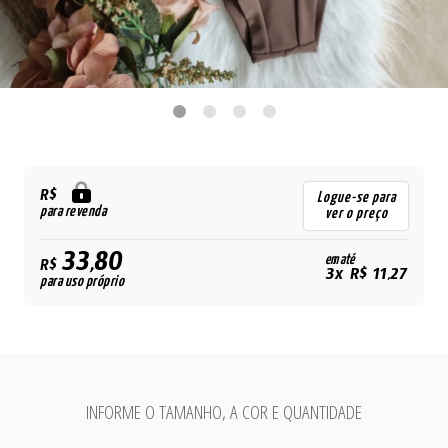
R$
Logue-se para
para revenda
ver o preço
33,80
em até
R$
3x R$ 11,27
para uso próprio
INFORME O TAMANHO, A COR E QUANTIDADE