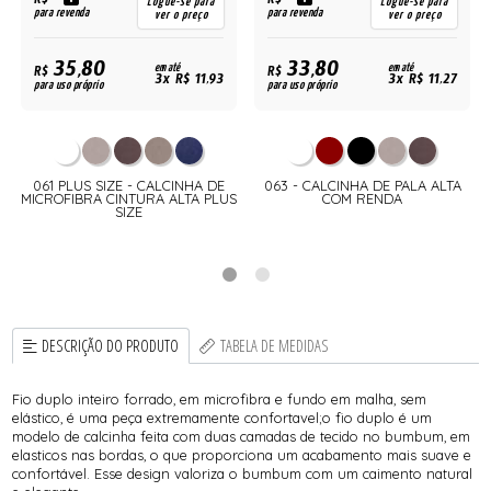
R$
R$
Logue-se para
Logue-se para
para revenda
para revenda
ver o preço
ver o preço
35,80
33,80
R$
em até
R$
em até
3x R$ 11,93
3x R$ 11,27
para uso próprio
para uso próprio
061 PLUS SIZE - CALCINHA DE
063 - CALCINHA DE PALA ALTA
MICROFIBRA CINTURA ALTA PLUS
COM RENDA
SIZE
DESCRIÇÃO DO PRODUTO
TABELA DE MEDIDAS
Fio duplo inteiro forrado, em microfibra e fundo em malha, sem
elástico, é uma peça extremamente confortavel;o fio duplo é um
modelo de calcinha feita com duas camadas de tecido no bumbum, em
elasticos nas bordas, o que proporciona um acabamento mais suave e
confortável. Esse design valoriza o bumbum com um caimento natural