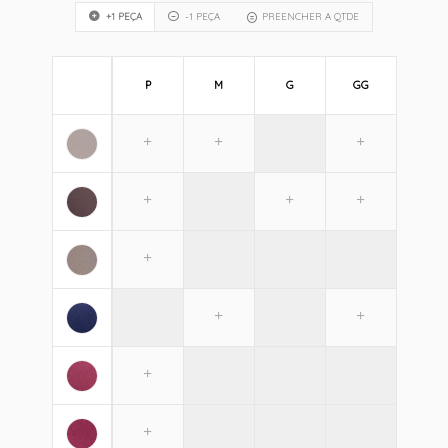
+1 PEÇA
-1 PEÇA
PREENCHER A QTDE
P
M
G
GG