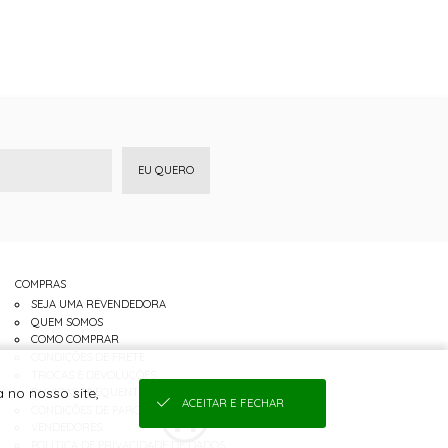
EU QUERO
COMPRAS
SEJA UMA REVENDEDORA
QUEM SOMOS
COMO COMPRAR
CONDIÇÕES DE FRETE
TROCAS E DEVOLUÇÕES
 no nosso site,
DÚVIDAS FREQUENTES
ACEITAR E FECHAR
CONDIÇÕES DE PARCELAMENTO
VENDEDORES:
POLÍTICA DE PRIVACIDADE DE DADOS