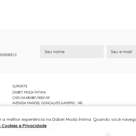
 NOVIDADES E
SUPORTE
DABET MODA ÍNTIMA
CNPJ 04.430.887/0001-09
AVENIDA MANOEL GONÇALVES GAMERO , 140
CENTRO, JURUAIA/MG
CEP 37805-000
er a melhor experiência na Dabet Moda Íntima. Quando você navega
TELEFONE +55 (35) 3553-1837
WHATSAPP +55 (35) 99114-0089
e Cookies e Privacidade
.
flaviadabet@hotmail.com