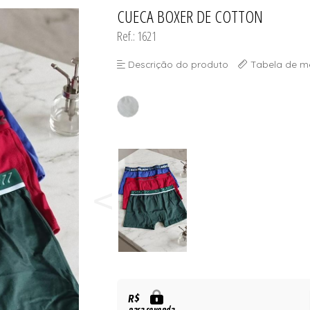
CUECA BOXER DE COTTON
TODOS DE MASCUL
TODOS DE UNISSE
TODOS DE OUTLE
Ref.: 1621
Descrição do produto
Tabela de m
R$