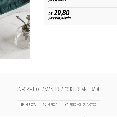
para revenda
29,80
R$
para uso próprio
INFORME O TAMANHO, A COR E QUANTIDADE
+1 PEÇA
-1 PEÇA
PREENCHER A QTDE