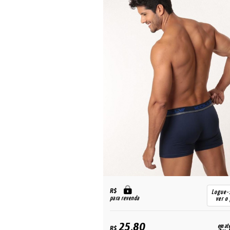
R$
Logue-se para
Logue-
para revenda
ver o preço
ver o
25,80
em até
em at
R$