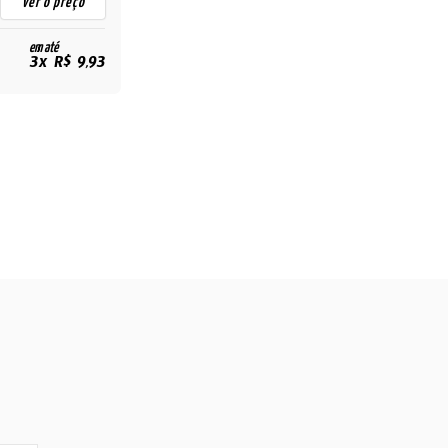
ver o preço
em até
3x R$ 9,93