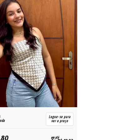
R$
Logue-se para
enda
para revenda
ver o preço
,80
25,80
em até
R$