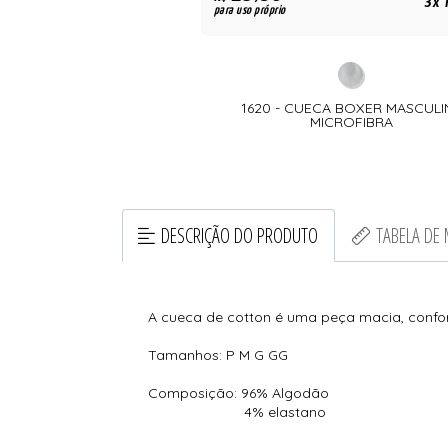
3x R$ 46,60
3x 
para uso próprio
0 - CAMISETE
1620 - CUECA BOXER MASCULI
MICROFIBRA
DESCRIÇÃO DO PRODUTO
TABELA DE
A cueca de cotton é uma peça macia, confort
Tamanhos: P M G GG
Composição: 96% Algodão
4% elastano