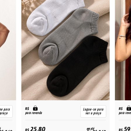
R$
R$
se para
Logue-se para
para revenda
para rev
 preço
ver o preço
25,80
59
é
em até
R$
R$