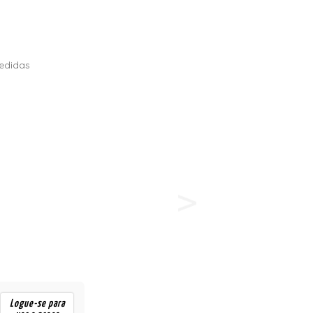
INO
X
T
edidas
Logue-se para