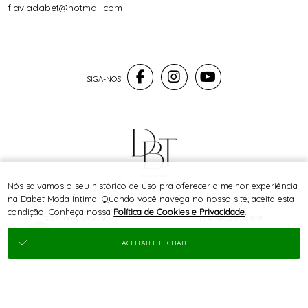
flaviadabet@hotmail.com
® TODOS DIREITOS RESERVADOS
Nós salvamos o seu histórico de uso pra oferecer a melhor experiência
na Dabet Moda Íntima. Quando você navega no nosso site, aceita esta
condição. Conheça nossa
Política de Cookies e Privacidade
.
SITE 100% SEGURO
PLATAFORMA B2B
ACEITAR E FECHAR