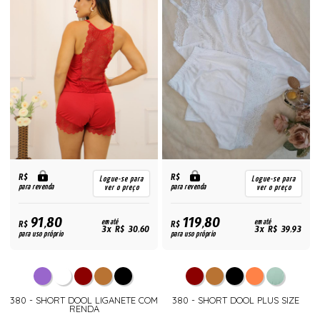
R$
R$
Logue-se para
Logue-se para
para revenda
para revenda
ver o preço
ver o preço
91,80
119,80
R$
em até
R$
em até
3x R$ 30,60
3x R$ 39,93
para uso próprio
para uso próprio
380 - SHORT DOOL LIGANETE COM
380 - SHORT DOOL PLUS SIZE
RENDA