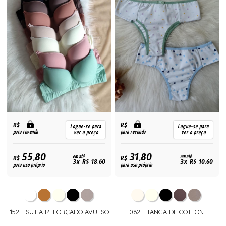
R$
R$
Logue-se para
Logue-se para
para revenda
para revenda
ver o preço
ver o preço
55,80
31,80
R$
em até
R$
em até
3x R$ 18,60
3x R$ 10,60
para uso próprio
para uso próprio
152 - SUTIÃ REFORÇADO AVULSO
062 - TANGA DE COTTON