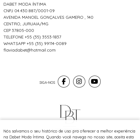
DABET MODA ÍNTIMA
CNPJ 04.430.887/0001-09
AVENIDA MANOEL GONÇALVES GAMERO , 140
CENTRO, JURUAIA/MG
CEP 37805-000
TELEFONE +55 (35) 3553-1837
WHATSAPP +55 (35) 99114-0089
flaviadabet@hotmail.com
® TODOS DIREITOS RESERVADOS
Nós salvamos o seu histórico de uso pra oferecer a melhor experiência
na Dabet Moda Íntima. Quando você navega no nosso site, aceita esta