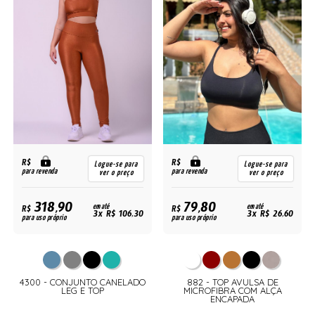
R$
R$
Logue-se para
Logue-se para
para revenda
para revenda
ver o preço
ver o preço
318,90
79,80
R$
em até
R$
em até
3x R$ 106,30
3x R$ 26,60
para uso próprio
para uso próprio
4300 - CONJUNTO CANELADO
882 - TOP AVULSA DE
LEG E TOP
MICROFIBRA COM ALÇA
ENCAPADA