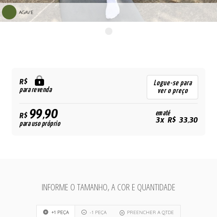
AGAVE
R$
Logue-se para
para revenda
ver o preço
99,90
em até
R$
3x R$ 33,30
para uso próprio
INFORME O TAMANHO, A COR E QUANTIDADE
+1 PEÇA
-1 PEÇA
PREENCHER A QTDE