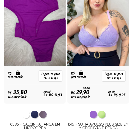
R$
R$
Logue-se para
Logue-se para
para revenda
para revenda
ver o preço
ver o preço
97,80
35,80
29,90
R$
em até
R$
em até
3x R$ 11,93
3x R$ 9,97
para uso próprio
para uso próprio
0595 - CALCINHA TANGA EM
1515 - SUTIA AVULSO PLUS SIZE EM
MICROFIBRA
MICROFIBRA E RENDA