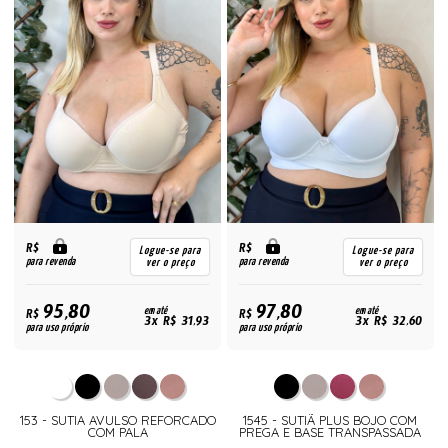
R$
R$
Logue-se para
Logue-se para
para revenda
para revenda
ver o preço
ver o preço
95,80
97,80
R$
em até
R$
em até
3x R$ 31,93
3x R$ 32,60
para uso próprio
para uso próprio
153 - SUTIA AVULSO REFORCADO
1545 - SUTIÃ PLUS BOJO COM
COM PALA
PREGA E BASE TRANSPASSADA