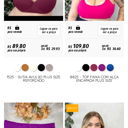
R$
R$
Logue-se para
Logue-se para
para revenda
para revenda
ver o preço
ver o preço
89,80
109,80
R$
em até
R$
em até
3x R$ 29,93
3x R$ 36,60
para uso próprio
para uso próprio
1525 - SUTIA AVULSO PLUS SIZE
8825 - TOP FAIXA COM ALÇA
REFORÇADO
ENCAPADA PLUS SIZE
69% OFF