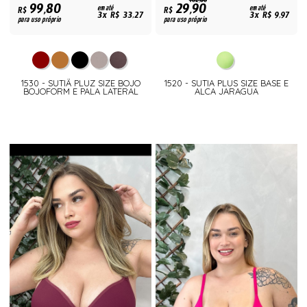
102,80
99,80
29,90
R$
em até
R$
em até
3x R$ 33,27
3x R$ 9,97
para uso próprio
para uso próprio
1530 - SUTIÃ PLUZ SIZE BOJO
1520 - SUTIA PLUS SIZE BASE E
BOJOFORM E PALA LATERAL
ALCA JARAGUA