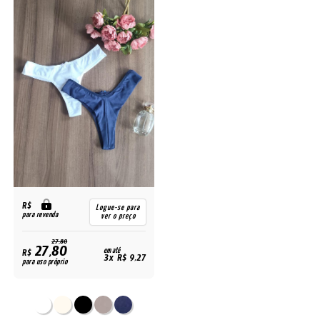
R$
Logue-se para
para revenda
ver o preço
27,80
27,80
R$
em até
3x R$ 9,27
para uso próprio