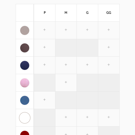
P
M
G
GG