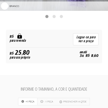
BRANCO
R$
Logue-se para
para revenda
ver o preço
25,80
em até
R$
3x R$ 8,60
para uso próprio
INFORME O TAMANHO, A COR E QUANTIDADE
+1 PEÇA
-1 PEÇA
PREENCHER A QTDE