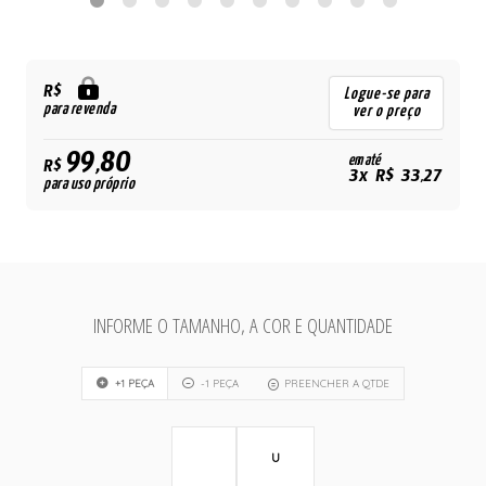
R$
Logue-se para
para revenda
ver o preço
99,80
em até
R$
3x R$ 33,27
para uso próprio
INFORME O TAMANHO, A COR E QUANTIDADE
+1 PEÇA
-1 PEÇA
PREENCHER A QTDE
U