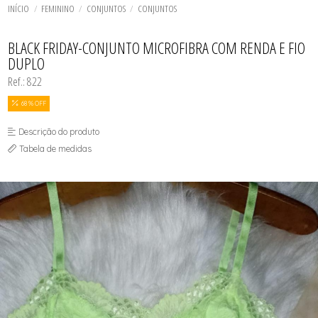
BODY
TODOS DE SOUTIEN AVULSOS
TODOS DE MASCULINO
TODOS DE FEMININO
TODOS DE INFANTIL
BIQUINIS
INÍCIO
FEMININO
CONJUNTOS
CONJUNTOS
CALCINHAS
CALCINHAS
CAMISETES
CAMISETES
TODOS DE UNISSEX
TODOS DE OUTLET
CAMISOLAS E ROBES
CONJUNTOS
BLACK FRIDAY-CONJUNTO MICROFIBRA COM RENDA E FIO
CONJUNTOS
FITNES
DUPLO
CUECAS
SUTIÃS
FITNES
Ref.: 822
MEIAS
SUTIÃS
68 % OFF
Descrição do produto
Tabela de medidas