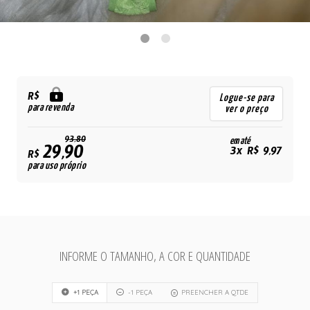
R$
Logue-se para
para revenda
ver o preço
93,80
em até
29,90
3x R$ 9,97
R$
para uso próprio
INFORME O TAMANHO, A COR E QUANTIDADE
+1 PEÇA
-1 PEÇA
PREENCHER A QTDE