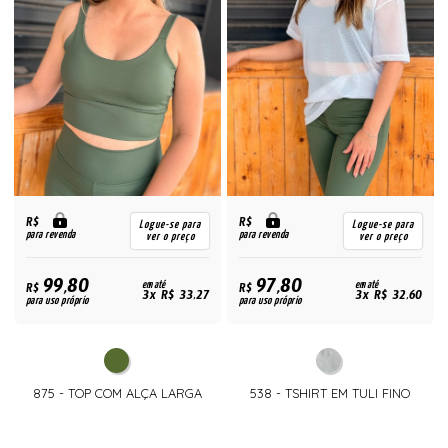
R$
R$
Logue-se para
Logue-se para
para revenda
para revenda
ver o preço
ver o preço
99,80
97,80
R$
em até
R$
em até
3x R$ 33,27
3x R$ 32,60
para uso próprio
para uso próprio
875 - TOP COM ALÇA LARGA
538 - TSHIRT EM TULI FINO