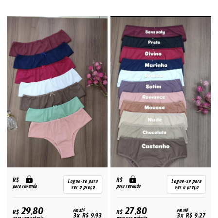
R$
R$
Logue-se para
Logue-se para
para revenda
para revenda
ver o preço
ver o preço
29,80
27,80
R$
em até
R$
em até
3x R$ 9,93
3x R$ 9,27