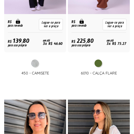
R$
R$
Logue-se para
Logue-se para
para revenda
para revenda
ver o preço
ver o preço
139,80
225,80
R$
em até
R$
em até
3x R$ 46,60
3x R$ 75,27
para uso próprio
para uso próprio
450 - CAMISETE
6010 - CALÇA FLARE