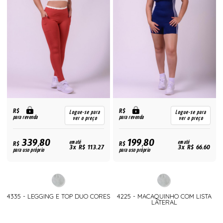
R$
R$
Logue-se para
Logue-se para
para revenda
para revenda
ver o preço
ver o preço
339,80
199,80
R$
em até
R$
em até
3x R$ 113,27
3x R$ 66,60
para uso próprio
para uso próprio
4335 - LEGGING E TOP DUO CORES
4225 - MACAQUINHO COM LISTA
LATERAL