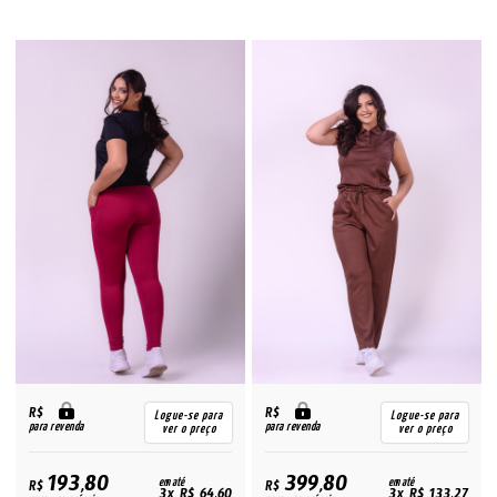
R$
R$
Logue-se para
Logue-se para
para revenda
para revenda
ver o preço
ver o preço
193,80
399,80
R$
em até
R$
em até
3x R$ 64,60
3x R$ 133,27