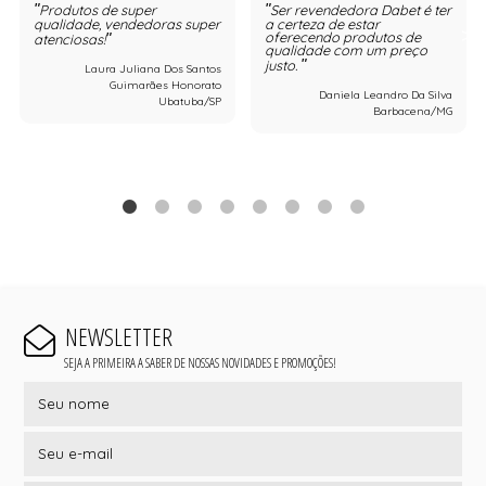
Produtos de super
Ser revendedora Dabet é ter
qualidade, vendedoras super
a certeza de estar
oferecendo produtos de
atenciosas!
qualidade com um preço
justo.
Laura Juliana Dos Santos
Guimarães Honorato
Daniela Leandro Da Silva
Ubatuba/SP
Barbacena/MG
NEWSLETTER
SEJA A PRIMEIRA A SABER DE NOSSAS NOVIDADES E PROMOÇÕES!