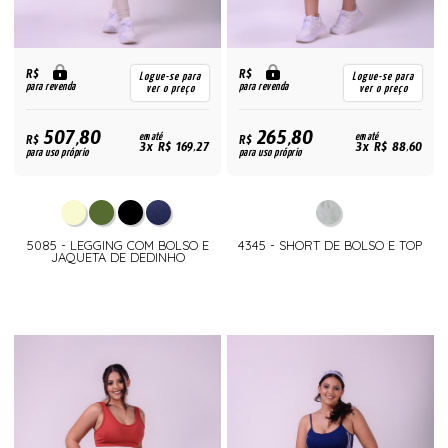
R$
R$
Logue-se para
Logue-se para
para revenda
para revenda
ver o preço
ver o preço
507,80
265,80
R$
em até
R$
em até
3x R$ 169,27
3x R$ 88,60
para uso próprio
para uso próprio
5085 - LEGGING COM BOLSO E
4345 - SHORT DE BOLSO E TOP
JAQUETA DE DEDINHO