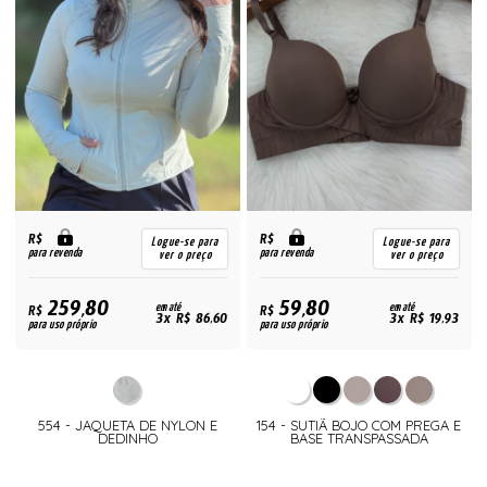
R$
R$
Logue-se para
Logue-se para
para revenda
para revenda
ver o preço
ver o preço
259,80
59,80
R$
em até
R$
em até
3x R$ 86,60
3x R$ 19,93
para uso próprio
para uso próprio
554 - JAQUETA DE NYLON E
154 - SUTIÃ BOJO COM PREGA E
DEDINHO
BASE TRANSPASSADA