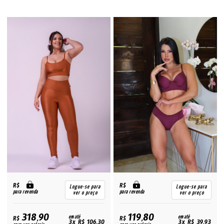
R$
R$
Logue-se para
Logue-se para
para revenda
para revenda
ver o preço
ver o preço
318,90
119,80
R$
em até
R$
em até
3x R$ 106,30
3x R$ 39,93