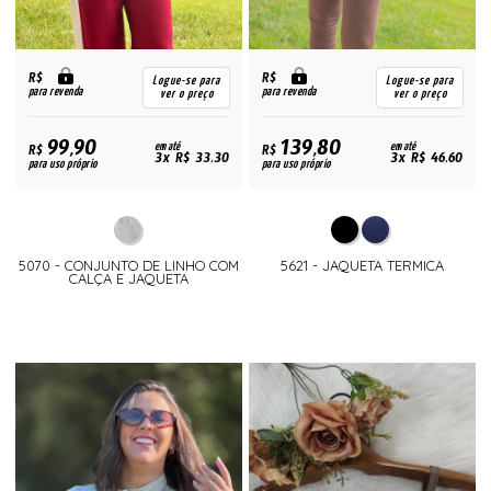
R$
R$
Logue-se para
Logue-se para
para revenda
para revenda
ver o preço
ver o preço
99,90
139,80
R$
em até
R$
em até
3x R$ 33,30
3x R$ 46,60
para uso próprio
para uso próprio
5070 - CONJUNTO DE LINHO COM
5621 - JAQUETA TERMICA
CALÇA E JAQUETA