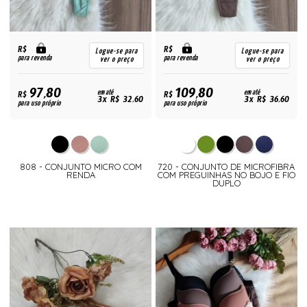
R$
R$
Logue-se para
Logue-se para
para revenda
para revenda
ver o preço
ver o preço
97,80
109,80
R$
em até
R$
em até
3x R$ 32,60
3x R$ 36,60
para uso próprio
para uso próprio
808 - CONJUNTO MICRO COM
720 - CONJUNTO DE MICROFIBRA
RENDA
COM PREGUINHAS NO BOJO E FIO
DUPLO