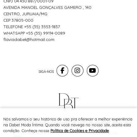
CNPJ 04.430.887/0001-09
AVENIDA MANOEL GONÇALVES GAMERO , 140
CENTRO, JURUAIA/MG
CEP 37805-000
TELEFONE +55 (35) 3553-1837
WHATSAPP +55 (35) 99114-0089
flaviadabet@hotmail.com
® TODOS DIREITOS RESERVADOS
Nós salvamos o seu histórico de uso pra oferecer a melhor experiência
na Dabet Moda Íntima. Quando você navega no nosso site, aceita esta
condição. Conheça nossa
Política de Cookies e Privacidade
.
SITE 100% SEGURO
PLATAFORMA B2B