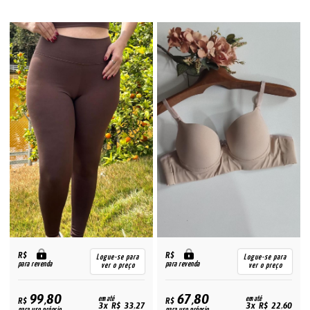
R$
R$
Logue-se para
Logue-se para
para revenda
para revenda
ver o preço
ver o preço
99,80
67,80
R$
em até
R$
em até
3x R$ 33,27
3x R$ 22,60
para uso próprio
para uso próprio