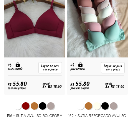
R$
R$
Logue-se para
Logue-se para
para revenda
para revenda
ver o preço
ver o preço
55,80
55,80
R$
em até
R$
em até
3x R$ 18,60
3x R$ 18,60
para uso próprio
para uso próprio
156 - SUTIA AVULSO BOJOFORM
152 - SUTIÃ REFORÇADO AVULSO